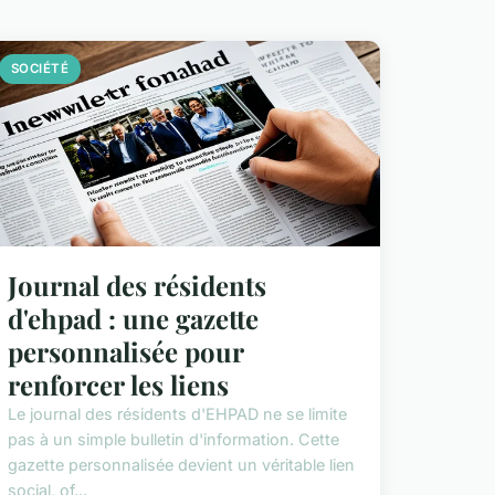
SOCIÉTÉ
Journal des résidents
d'ehpad : une gazette
personnalisée pour
renforcer les liens
Le journal des résidents d'EHPAD ne se limite
pas à un simple bulletin d'information. Cette
gazette personnalisée devient un véritable lien
social, of...