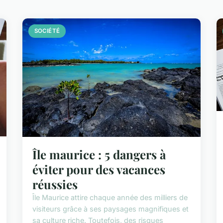
SOCIÉTÉ
Île maurice : 5 dangers à
éviter pour des vacances
réussies
Île Maurice attire chaque année des milliers de
visiteurs grâce à ses paysages magnifiques et
sa culture riche. Toutefois, des risques