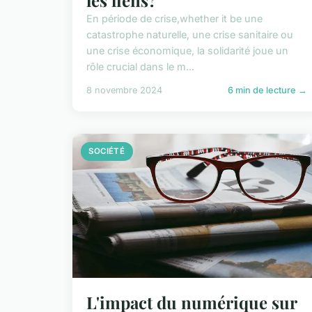
En période de crise,whether it be une
catastrophe naturelle, une crise sanitaire ou
une crise économique, la solidarité joue un
rôle crucial dans le m...
8 novembre 2024
6 min de lecture →
SOCIÉTÉ
L'impact du numérique sur