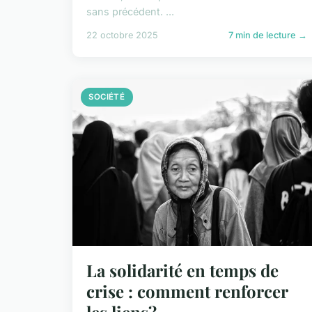
sans précédent. ...
22 octobre 2025
7 min de lecture →
SOCIÉTÉ
La solidarité en temps de
crise : comment renforcer
les liens?