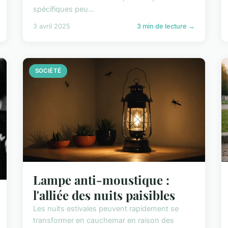
spécifiques peu...
3 avril 2025
3 min de lecture →
SOCIÉTÉ
Lampe anti-moustique :
l'alliée des nuits paisibles
Les nuits estivales peuvent rapidement se
transformer en cauchemar en raison des