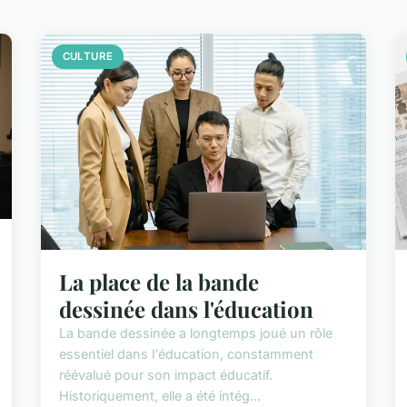
CULTURE
La place de la bande
dessinée dans l'éducation
La bande dessinée a longtemps joué un rôle
essentiel dans l'éducation, constamment
réévalué pour son impact éducatif.
Historiquement, elle a été intég...