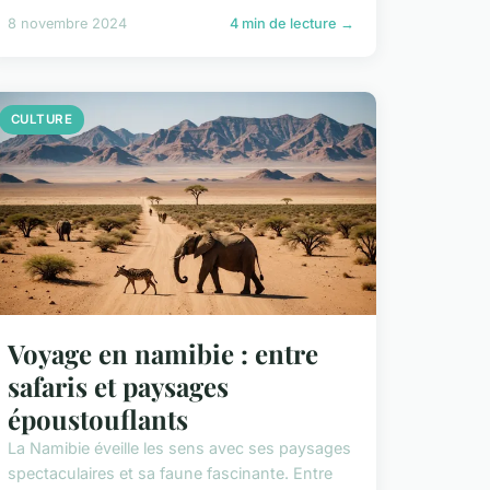
8 novembre 2024
4 min de lecture →
CULTURE
Voyage en namibie : entre
safaris et paysages
époustouflants
La Namibie éveille les sens avec ses paysages
spectaculaires et sa faune fascinante. Entre