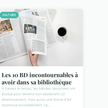
CULTURE
Les 10 BD incontournables à
avoir dans sa bibliothèque
À travers le temps, les bandes dessinées ont
évolué pour devenir non seulement un
divertissement, mais aussi une forme d'art
reconnue mondialement. Le...