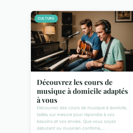
CULTURE
Découvrez les cours de
musique à domicile adaptés
à vous
Découvrez des cours de musique à domicile,
taillés sur mesure pour répondre à vos
besoins et vos envies. Que vous soyez
débutant ou musicien confirmé,...